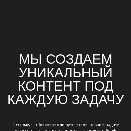
VETROVA
PRODUCTION
Контакты
+7 (995) 7907926
vetrova.prod@gmail.com