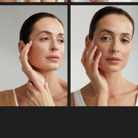
МЫ СОЗДАЕМ
УНИКАЛЬНЫЙ
КОНТЕНТ ПОД
КАЖДУЮ ЗАДАЧУ
Поэтому, чтобы мы могли лучше понять ваши задачи
и рассчитать смету под проект —заполните бриф
ЗАПОЛНИТЬ БРИФ