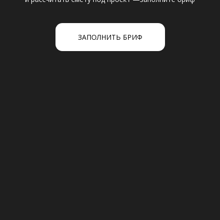
ИП Ветрова Ксения Владимировна
ОГРНИП: 323665800129924
2025